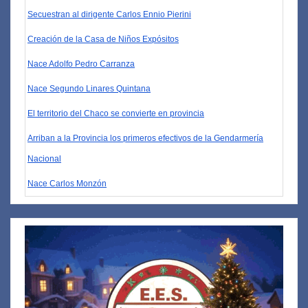
Secuestran al dirigente Carlos Ennio Pierini
Creación de la Casa de Niños Expósitos
Nace Adolfo Pedro Carranza
Nace Segundo Linares Quintana
El territorio del Chaco se convierte en provincia
Arriban a la Provincia los primeros efectivos de la Gendarmería
Nacional
Nace Carlos Monzón