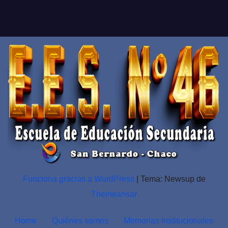
Funciona gracias a WordPress
|
Tema: Newsup de
Themeansar
Home
Quiénes somos
Memorias Institucionales