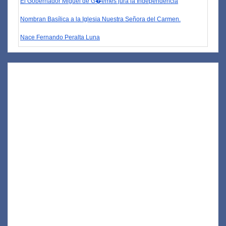
El Gobernador Miguel de G�emes jura la Independencia
Nombran Basílica a la Iglesia Nuestra Señora del Carmen.
Nace Fernando Peralta Luna