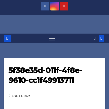
Saltar
al
contenido
5f38e35d-011f-4f8e-
9610-cc1f49913711
ENE 14, 2025