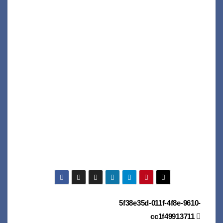
Navegación
5f38e35d-011f-4f8e-9610-
cc1f49913711