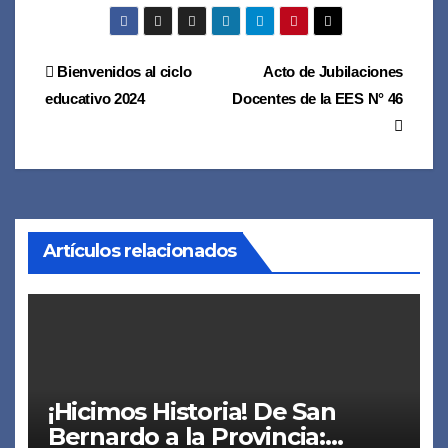
Navegación
Bienvenidos al ciclo
Acto de Jubilaciones
educativo 2024
Docentes de la EES N° 46
de
entradas
Artículos relacionados
¡Hicimos Historia! De San
Bernardo a la Provincia: