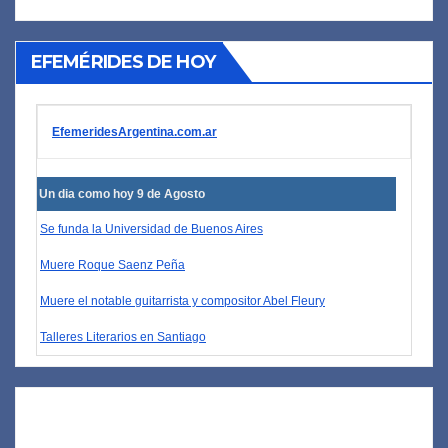
EFEMÉRIDES DE HOY
EfemeridesArgentina.com.ar
Un dia como hoy 9 de Agosto
Se funda la Universidad de Buenos Aires
Muere Roque Saenz Peña
Muere el notable guitarrista y compositor Abel Fleury
Talleres Literarios en Santiago