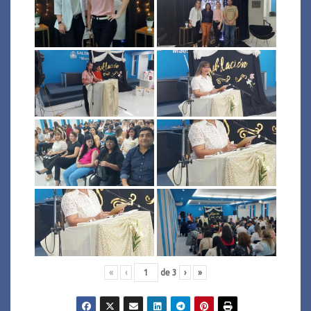
«
‹
de
3
›
»