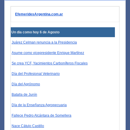
EfemeridesArgentina.com.ar
Un dia como hoy 6 de Agosto
Juárez Celman renuncia a la Presidencia
Asume como vicepresidente Enrique Martínez
Se crea YCF, Yacimientos Carboníferos Fiscales
Día del Profesional Veterinario
Día del Agrónomo
Batalla de Junín
Día de la Enseñanza Agropecuaria
Fallece Pedro Alcántara de Somellera
Nace Cátulo Castillo