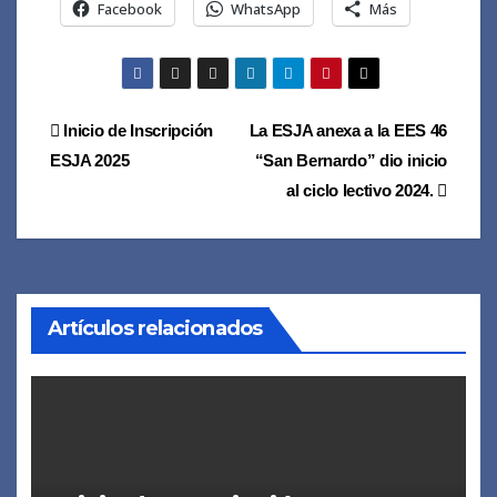
Facebook
WhatsApp
Más
Navegación
Inicio de Inscripción
La ESJA anexa a la EES 46
ESJA 2025
“San Bernardo” dio inicio
de
al ciclo lectivo 2024.
entradas
Artículos relacionados