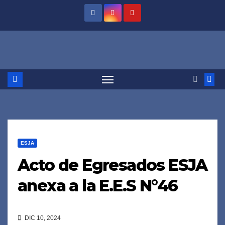
Saltar
al
contenido
ESJA
Acto de Egresados ESJA
anexa a la E.E.S N°46
DIC 10, 2024